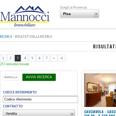
Scegli la Provincia:
RICERCA
RISULTATI DELLA RICERCA
RISULTAT
1
2
3
4
5
6
7
>
>|
257 immobili trovati
CODICE RIFERIMENTO
CONTRATTO
CASCIAVOLA - CASC
130,00 - € 230.000