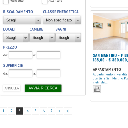
Posto auto
Ascensore
RISCALDAMENTO
CLASSE ENERGETICA
LOCALI
CAMERE
BAGNI
PREZZO
SAN MARTINO - PIS
da:
a:
135,00 - € 380.000
SUPERFICIE
APPARTAMENTO
da:
a:
Appartamento in vendita a Pisa,
quartiere San Martino. Po
metri dai...
1
2
3
4
5
6
7
>
>|