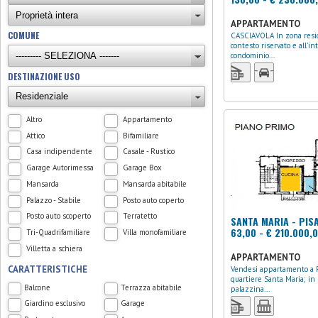
APPARTAMENTO
COMUNE
CASCIAVOLA In zona residenziale, in
contesto riservato e all'in
condominio...
DESTINAZIONE USO
Altro
Appartamento
Attico
Bifamiliare
Casa indipendente
Casale - Rustico
Garage Autorimessa
Garage Box
Mansarda
Mansarda abitabile
Palazzo - Stabile
Posto auto coperto
Posto auto scoperto
Terratetto
SANTA MARIA - PIS
63,00 - € 210.000,
Tri-Quadrifamiliare
Villa monofamiliare
Villetta a schiera
APPARTAMENTO
CARATTERISTICHE
Vendesi appartamento a Pisa centro
quartiere Santa Maria; in 
Balcone
Terrazza abitabile
palazzina...
Giardino esclusivo
Garage