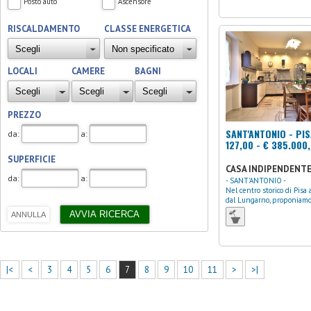
Posto auto
Ascensore
RISCALDAMENTO
CLASSE ENERGETICA
LOCALI
CAMERE
BAGNI
PREZZO
SANT'ANTONIO - PIS
da:
a:
127,00 - € 385.000
SUPERFICIE
CASA INDIPENDENT
da:
a:
- SANT'ANTONIO -
Nel centro storico di Pisa
dal Lungarno, proponiamo.
|<
<
3
4
5
6
7
8
9
10
11
>
>|