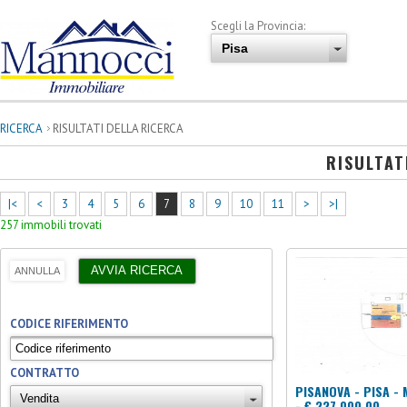
Scegli la Provincia:
RICERCA
RISULTATI DELLA RICERCA
RISULTAT
|<
<
3
4
5
6
7
8
9
10
11
>
>|
257 immobili trovati
CODICE RIFERIMENTO
CONTRATTO
PISANOVA - PISA - 
- € 227.000,00