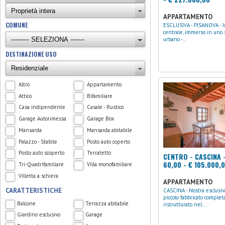
APPARTAMENTO
COMUNE
ESCLUSIVA - PISANOVA - In posizione
centrale, immerso in uno 
urbano -...
DESTINAZIONE USO
Altro
Appartamento
Attico
Bifamiliare
Casa indipendente
Casale - Rustico
Garage Autorimessa
Garage Box
Mansarda
Mansarda abitabile
Palazzo - Stabile
Posto auto coperto
Posto auto scoperto
Terratetto
CENTRO - CASCINA 
60,00 - € 105.000,
Tri-Quadrifamiliare
Villa monofamiliare
Villetta a schiera
APPARTAMENTO
CARATTERISTICHE
CASCINA - Nostra esclusiva! In un
piccolo fabbricato comple
Balcone
Terrazza abitabile
ristrutturato nel...
Giardino esclusivo
Garage