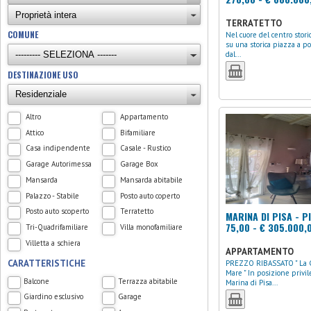
TERRATETTO
COMUNE
Nel cuore del centro storico, affacciata
su una storica piazza a po
dal...
DESTINAZIONE USO
Altro
Appartamento
Attico
Bifamiliare
Casa indipendente
Casale - Rustico
Garage Autorimessa
Garage Box
Mansarda
Mansarda abitabile
Palazzo - Stabile
Posto auto coperto
Posto auto scoperto
Terratetto
MARINA DI PISA - P
75,00 - € 305.000,
Tri-Quadrifamiliare
Villa monofamiliare
Villetta a schiera
APPARTAMENTO
CARATTERISTICHE
PREZZO RIBASSATO " La Casa del
Mare " In posizione privil
Balcone
Terrazza abitabile
Marina di Pisa...
Giardino esclusivo
Garage