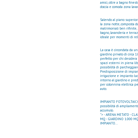
amici, oltre a bagno finest
doccia e comoda zona lava
Salendo al piano superior
la zona notte, composta d
matrimoniali ben rifinite
bagno, lavanderia e terraz
ideale per momenti di rela
La casa è circondata da u
giardino privato di circa 1
perfetto per chi desidera 
spazi esterni in piena libe
possibilità di parcheggiar
Predisposizione di impian
irrigazione e impianto luc
intorno al giardino e pre
per colonnina elettrica per
auto.
IMPIANTO FOTOVOLTAICO
possibilità di ampliament
accumulo.
"> - ARENA METATO - CLASS
MQ - GIARDINO 1.000 MQ
IMPIANTO...