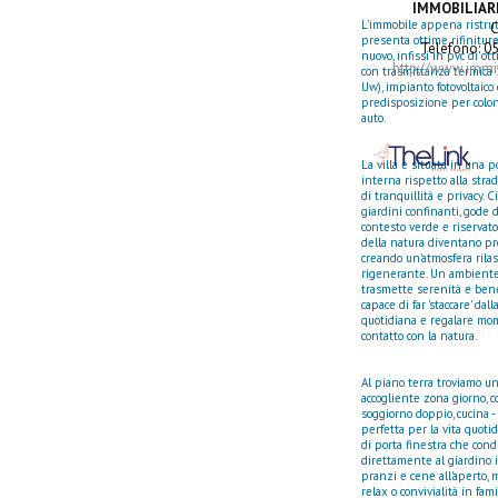
IMMOBILIAR
L'immobile appena ristrut
C
presenta ottime rifiniture
Telefono: 0
nuovo, infissi in pvc di ot
http://www.immit
con trasmittanza termica
Uw), impianto fotovoltaico
predisposizione per colon
auto.
La villa è situata in una 
interna rispetto alla strad
di tranquillità e privacy. 
giardini confinanti, gode 
contesto verde e riservato
della natura diventano pro
creando un'atmosfera rila
rigenerante. Un ambient
trasmette serenità e ben
capace di far 'staccare' dal
quotidiana e regalare mo
contatto con la natura.
Al piano terra troviamo u
accogliente zona giorno, 
soggiorno doppio, cucina - 
perfetta per la vita quotid
di porta finestra che con
direttamente al giardino 
pranzi e cene all'aperto,
relax o convivialità in fam