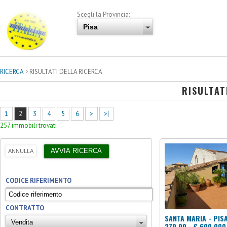
Scegli la Provincia:
RICERCA
RISULTATI DELLA RICERCA
RISULTAT
1
2
3
4
5
6
>
>|
257 immobili trovati
CODICE RIFERIMENTO
CONTRATTO
SANTA MARIA - PIS
270,00 - € 600.000