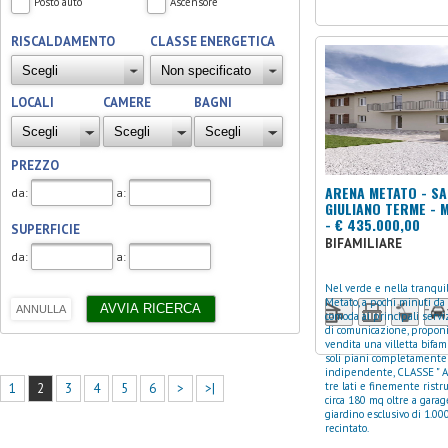
Posto auto
Ascensore
RISCALDAMENTO
CLASSE ENERGETICA
LOCALI
CAMERE
BAGNI
PREZZO
ARENA METATO - SA
da:
a:
GIULIANO TERME - 
- € 435.000,00
SUPERFICIE
BIFAMILIARE
da:
a:
Nel verde e nella tranquil
Metato, a pochi minuti da 
comoda ai principali serviz
di comunicazione, propon
vendita una villetta bifam
soli piani completamente
indipendente, CLASSE " A "
tre lati e finemente ristru
1
2
3
4
5
6
>
>|
circa 180 mq oltre a gara
giardino esclusivo di 1.0
recintato.