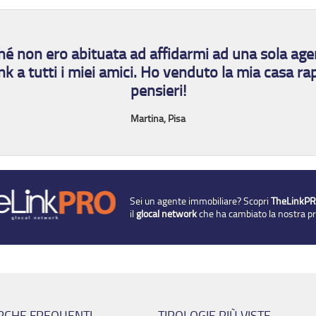
trutturato con bellissimo giardino condominiale ...
ani - € 600.000
rché non ero abituata ad affidarmi ad una sola ag
ink a tutti i miei amici. Ho venduto la mia casa 
ascinante dimora unica nel suo genere. Ci...
pensieri!
Martina, Pisa
a - 6 vani - € 365.000
gradevole taverna per le tue ...
Sei un agente immobiliare? Scopri
TheLinkP
2 vani - € 135.000
il
glocal network
che ha cambiato la nostra p
terra, dotato di resede esclusivo di ci...
3 vani - € 149.000
ro
RCHE FREQUENTI
TIPOLOGIE PIÙ VISTE