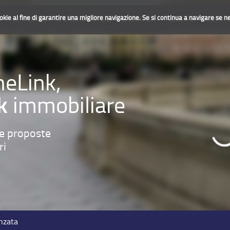
ookie al fine di garantire una migliore navigazione. Se si continua a navigare se ne 
O
LE AGENZIE
PERCHÈ GLOCAL
IL SIMBOLO
VENDITE
CONTAT
heLink,
k
immobiliare
le proposte
ri
nzata