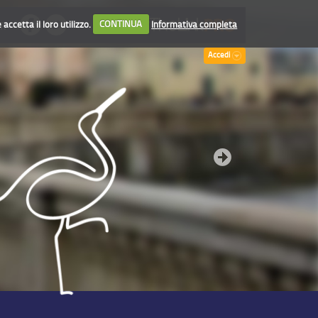
accetta il loro utilizzo.
CONTINUA
Informativa completa
TI
Accedi
Vuoi
Scegli
Se vuoi v
immobile 
APPROFON