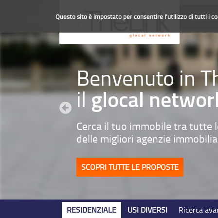
Questo sito è impostato per consentire l'utilizzo di tutti i c
CHI SIAM
Benvenuto in T
il
glocal networ
Cerca il tuo immobile tra tutte 
delle migliori agenzie immobilia
SCOPRI TUTTE LE PROPOSTE
RESIDENZIALE
USI DIVERSI
Ricerca ava