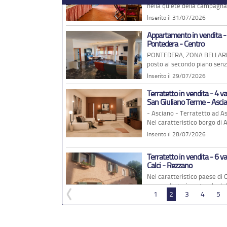
Terratetto in vendita - 6 v
Calci - Rezzano
Nel caratteristico paese di Calci a 300 metri dalla splendida Certosa dove ha sede il
museo di storia naturale dell
Inserito il 24/07/2026
Appartamento in vendita - 
Pisa - Pisanova
PISANOVA A poca distanza dal centro città, comodo alla viabilità, vicino a tutti i
servizi, scuole e Università 
Inserito il 24/07/2026
Appartamento in vendita - 
Pisa - San Marco
Un vero gioiello per te che cerchi la tua nuova abitazione o un sicuro investimento in
zona fortemente attrattiva, v
Inserito il 22/07/2026
1
2
3
4
5
Appartamento in vendita - 
Pisa - Ingegneria
Pisa Zona Ingegneria-Barbaricina. L'immobile si trova al primo piano di un