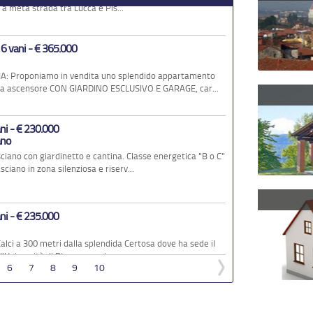
ani - € 235.000
'Università di Pisa, proponi...
5 vani - € 225.000
ti proponiamo un...
2 vani - € 178.000
icina all’Aeroporto, alla St...
6
7
8
9
10
4 vani - € 250.000