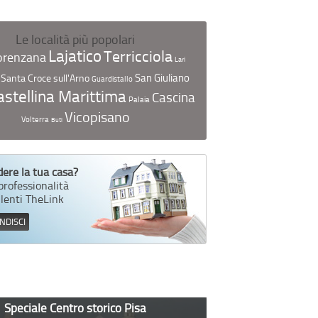
Le località più popolari
Lajatico
Terricciola
orenzana
Lari
San Giuliano
Santa Croce sull'Arno
Guardistallo
astellina Marittima
Cascina
Palaia
Vicopisano
Volterra
Buti
ere la tua casa?
 professionalità
lenti TheLink
DISCI
Speciale Centro storico Pisa