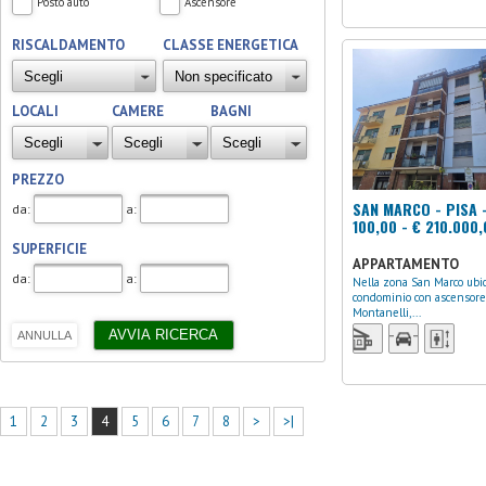
Posto auto
Ascensore
RISCALDAMENTO
CLASSE ENERGETICA
LOCALI
CAMERE
BAGNI
PREZZO
SAN MARCO - PISA 
da:
a:
100,00 - € 210.000,
SUPERFICIE
APPARTAMENTO
da:
a:
Nella zona San Marco ubicato in bel
condominio con ascensore 
Montanelli,...
1
2
3
4
5
6
7
8
>
>|