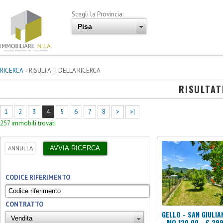
Scegli la Provincia:
RICERCA
RISULTATI DELLA RICERCA
RISULTAT
1
2
3
4
5
6
7
8
>
>|
257 immobili trovati
CODICE RIFERIMENTO
CONTRATTO
GELLO - SAN GIULI
- MQ 120,00 - € 29