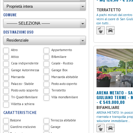
TERRATETTO
COMUNE
A pochi minuti dal centro di Pisa, e
vicini al cuore di San Giu
con tutti...
DESTINAZIONE USO
Altro
Appartamento
Attico
Bifamiliare
Casa indipendente
Casale - Rustico
Garage Autorimessa
Garage Box
Mansarda
Mansarda abitabile
Palazzo - Stabile
Posto auto coperto
Posto auto scoperto
Terratetto
ARENA METATO - SA
GIULIANO TERME - 
Tri-Quadrifamiliare
Villa monofamiliare
- € 549.000,00
Villetta a schiera
BIFAMILIARE
CARATTERISTICHE
ARENA METATO: In posizione
riservata e tranquilla pr
Balcone
Terrazza abitabile
soluzione immobiliare...
Giardino esclusivo
Garage