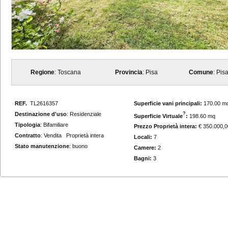
Regione
: Toscana
Provincia
: Pisa
Comune
: Pis
REF.
TL2616357
Superficie vani principali:
170.00 m
Destinazione d'uso
: Residenziale
?
Superficie Virtuale
:
198.60 mq
Tipologia
: Bifamiliare
Prezzo Proprietà intera:
€ 350.000,0
Contratto
: Vendita Proprietà intera
Locali:
7
Stato manutenzione
: buono
Camere:
2
Bagni:
3