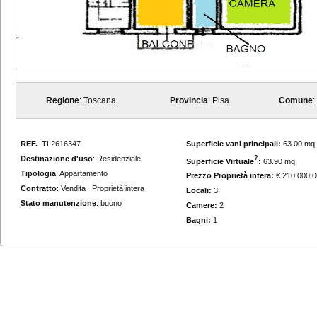
Regione
: Toscana
Provincia
: Pisa
Comune
:
REF.
TL2616347
Superficie vani principali:
63.00 mq
Destinazione d'uso
: Residenziale
?
Superficie Virtuale
:
63.90 mq
Tipologia
: Appartamento
Prezzo Proprietà intera:
€ 210.000,0
Contratto
: Vendita Proprietà intera
Locali:
3
Stato manutenzione
: buono
Camere:
2
Bagni:
1