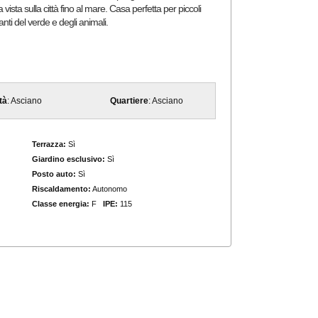
vista sulla città fino al mare. Casa perfetta per piccoli
anti del verde e degli animali.
tà
: Asciano
Quartiere
: Asciano
Terrazza:
Sì
Giardino esclusivo:
Sì
Posto auto:
Sì
Riscaldamento:
Autonomo
Classe energia:
F
IPE:
115