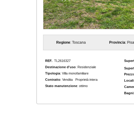
Regione
: Toscana
Provincia
: Pis
REF.
TL2616327
Superf
Destinazione d'uso
: Residenziale
Superf
Tipologia
: Villa monofamiliare
Prezzo
Contratto
: Vendita Proprietà intera
Locali
Stato manutenzione
: ottimo
Camer
Bagni