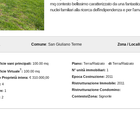
mq contesto bellissimo caratterizzato da una fantastica 
nuclei familiari alla ricerca dell'indipendenza e per l'am
a
Comune
: San Giuliano Terme
Zona / Locali
icie vani principali:
100.00 mq
Piano:
Terra/Rialzato
di
Terra/Rialzato
N° unità immobiliari:
1
?
icie Virtuale
:
100.00 mq
Epoca Costruzione:
2011
 Proprietà intera:
€ 310.000,00
Ristrutturazione Immobile:
2011
:
4
Ristrutturazione Condomino:
e:
1
Contesto/Zona:
Signorile
:
2