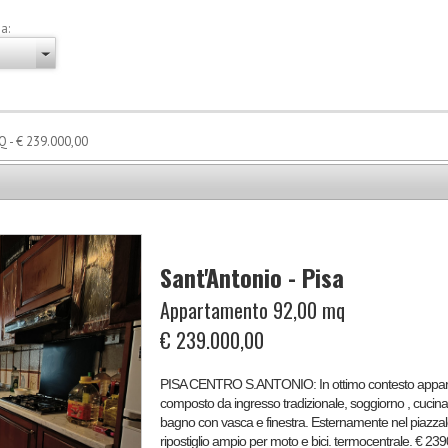
a:
- € 239.000,00
Sant'Antonio - Pisa
Appartamento 92,00 mq
€ 239.000,00
PISA CENTRO S.ANTONIO: In ottimo contesto appartamento in piccolo condominio posto al piano rialzato e
composto da ingresso tradizionale, soggiorno , cucina 
bagno con vasca e finestra. Esternamente nel piazz
ripostiglio ampio per moto e bici. termocentrale. € 239