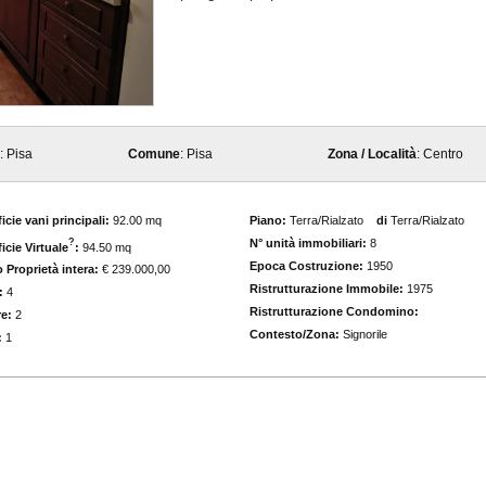
: Pisa
Comune
: Pisa
Zona / Località
: Centro
icie vani principali:
92.00 mq
Piano:
Terra/Rialzato
di
Terra/Rialzato
N° unità immobiliari:
8
?
icie Virtuale
:
94.50 mq
Epoca Costruzione:
1950
 Proprietà intera:
€ 239.000,00
Ristrutturazione Immobile:
1975
:
4
Ristrutturazione Condomino:
e:
2
Contesto/Zona:
Signorile
:
1