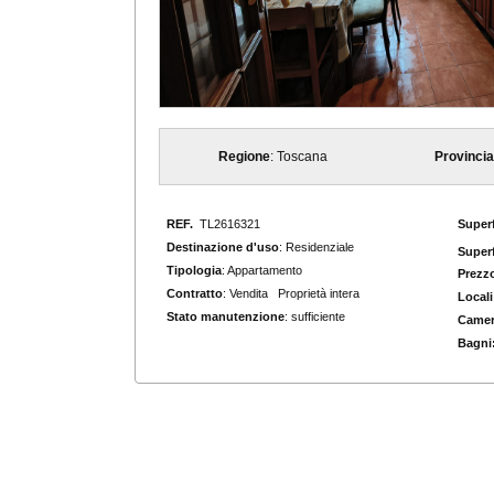
Regione
: Toscana
Provincia
REF.
TL2616321
Superf
Destinazione d'uso
: Residenziale
Superf
Tipologia
: Appartamento
Prezzo
Contratto
: Vendita Proprietà intera
Locali
Stato manutenzione
: sufficiente
Camer
Bagni