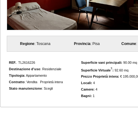
Regione
: Toscana
Provincia
: Pisa
Comune
:
REF.
TL2616226
Superficie vani principali:
90.00 mq
Destinazione d'uso
: Residenziale
?
Superficie Virtuale
:
92.60 mq
Tipologia
: Appartamento
Prezzo Proprietà intera:
€ 195.000,0
Contratto
: Vendita Proprietà intera
Locali:
4
Stato manutenzione
: Scegli
Camere:
4
Bagni:
1