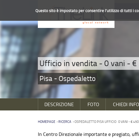
Questo sito è impostato per consentire l'utilizzo di tutti i c
CHI SIAM
Ufficio in vendita - 0 vani - 
Pisa - Ospedaletto
DESCRIZIONE
FOTO
CHIEDI INF
HOMEPAGE
RICERCA
OSPEDALETTO PISA UFFICIO 0 VANI - € 450
In Centro Direzionale importante e pregiato, ufficio di 330 mq. con posti