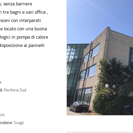
, senza barriere
tre bagni e vari office ,
sioni con interpareti
he locato con una buona
logici in pompa di calore
isposizione ai pannelli
a
tà
: Periferia Sud
icio
nzione
: Scegli