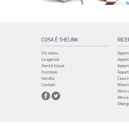
COSA È THELINK
RICE
Chi siamo
Appart
Le agenzie
Appart
Perchè Glocal
Appart
Il simbolo
Appart
Vendite
Casa i
Contatti
Bifamil
Attico 
Altro a
Alberg