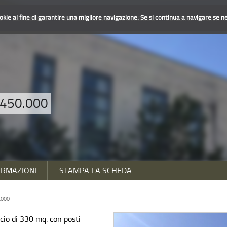
ookie al fine di garantire una migliore navigazione. Se si continua a navigare se ne 
O
LE AGENZIE
PERCHÈ GLOCAL
IL SIMBOLO
VENDITE
CONTAT
€ 450.000
ORMAZIONI
STAMPA LA SCHEDA
.000