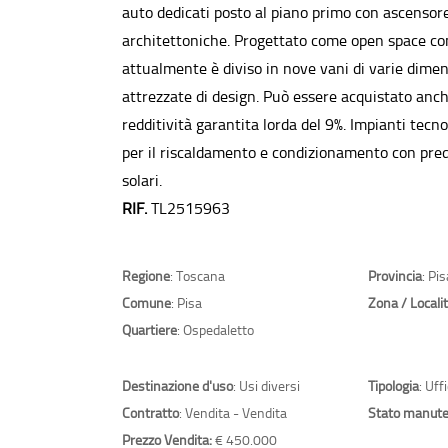
auto dedicati posto al piano primo con ascensore
architettoniche. Progettato come open space con 
attualmente è diviso in nove vani di varie dimen
attrezzate di design. Può essere acquistato anc
redditività garantita lorda del 9%. Impianti tecno
per il riscaldamento e condizionamento con pred
solari.
RIF.
TL2515963
Regione
: Toscana
Provincia
: Pis
Comune
: Pisa
Zona / Locali
Quartiere
: Ospedaletto
Destinazione d'uso
: Usi diversi
Tipologia
: Uff
Contratto
: Vendita - Vendita
Stato manute
Prezzo Vendita:
€ 450.000