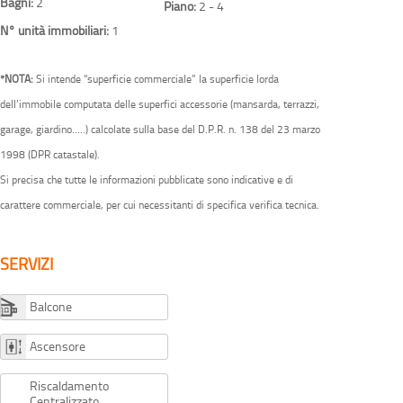
Bagni:
2
Piano:
2 - 4
N° unità immobiliari:
1
*NOTA:
Si intende “superficie commerciale” la superficie lorda
dell’immobile computata delle superfici accessorie (mansarda, terrazzi,
garage, giardino…..) calcolate sulla base del D.P.R. n. 138 del 23 marzo
1998 (DPR catastale).
Si precisa che tutte le informazioni pubblicate sono indicative e di
carattere commerciale, per cui necessitanti di specifica verifica tecnica.
SERVIZI
Balcone
Ascensore
Riscaldamento
Centralizzato